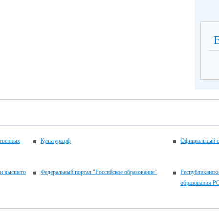
ственных
Культура.рф
Официальный с
 и высшего
Федеральный портал "Российское образование"
Республикански
образования Р