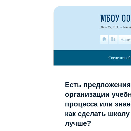
МБОУ ОО
363725, РСО - Алани
Напи
Сведения об
Есть предложения
организации учеб
процесса или знае
как сделать школу
лучше?