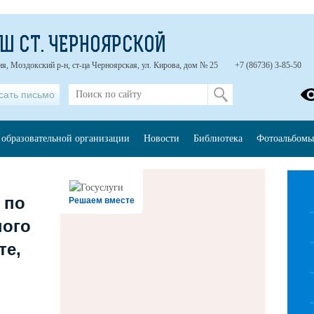
Ш СТ. ЧЕРНОЯРСКОЙ
я, Моздокский р-н, ст-ца Черноярская, ул. Кирова, дом № 25
+7 (86736) 3-85-50
сать письмо
 образовательной организации
Новости
Библиотека
Фотоальбомы
 по
Решаем вместе
ного
те,